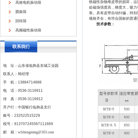
铁磁性杂物堆皮带的损坏，运
高效电机振动筛
处磁场强度高，梯度大，吸力
圆振筛
靠。具有皮带自动纠偏，特别
规格齐全，有符合国标的普通
回转筛
技术参数：
高频磁性振动筛
联系我们
地 址：山东省临朐县东城工业园
联系人：韩经理
手 机：13884714888
电 话：0536-3116911
传 真：0536-3116912
开户行：中国银行临朐县支行
账号：232522515229
税号：913707245567111669
邮 箱：
wfshengming@163.com