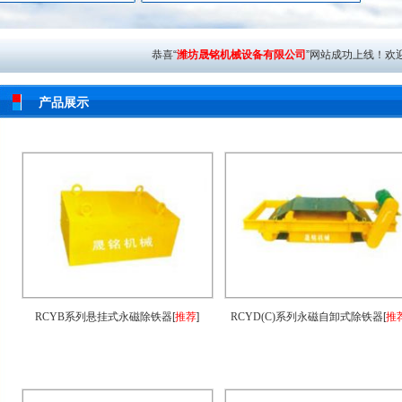
恭喜“
潍坊晟铭机械设备有限公司
”网站成功上线！欢迎
产品展示
RCYB系列悬挂式永磁除铁器
[
推荐
]
RCYD(C)系列永磁自卸式除铁器
[
推