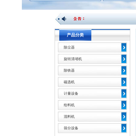
产品分类
除尘器
旋转清堵机
除铁器
磁选机
计量设备
给料机
混料机
筛分设备