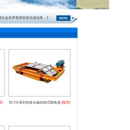
社会各界客商前来洽谈业务，我们将竭诚为您提供服务！
荐
]
RCYK系列铠装永磁自卸式除铁器
[
推荐
]