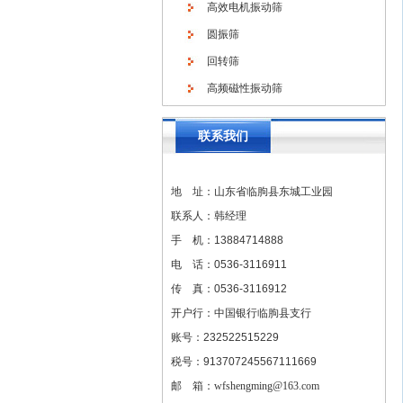
高效电机振动筛
圆振筛
回转筛
高频磁性振动筛
联系我们
地 址：山东省临朐县东城工业园
联系人：韩经理
手 机：13884714888
电 话：0536-3116911
传 真：0536-3116912
开户行：中国银行临朐县支行
账号：232522515229
税号：913707245567111669
邮 箱：
wfshengming@163.com